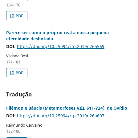
154-170
PDF
Parece ser como o próprio real a nossa pequena
eternidade desbotada
DOI:
https://doi.org/10.25094/rtp.2019n26a569
Viviana Bosi
171-181
PDF
Tradução
Filêmon e Báucis (Metamorfoses VIII, 611-724), de Ovídio
DOI:
https://doi.org/10.25094/rtp.2019n26a607
Raimundo Carvalho
182-190