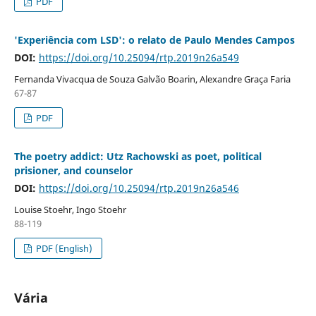
PDF
'Experiência com LSD': o relato de Paulo Mendes Campos
DOI:
https://doi.org/10.25094/rtp.2019n26a549
Fernanda Vivacqua de Souza Galvão Boarin, Alexandre Graça Faria
67-87
PDF
The poetry addict: Utz Rachowski as poet, political
prisioner, and counselor
DOI:
https://doi.org/10.25094/rtp.2019n26a546
Louise Stoehr, Ingo Stoehr
88-119
PDF (English)
Vária