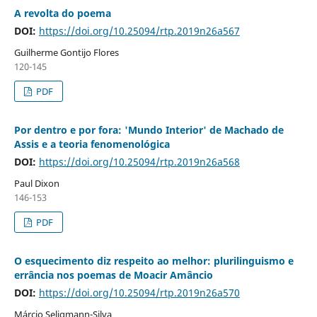
A revolta do poema
DOI:
https://doi.org/10.25094/rtp.2019n26a567
Guilherme Gontijo Flores
120-145
PDF
Por dentro e por fora: 'Mundo Interior' de Machado de
Assis e a teoria fenomenológica
DOI:
https://doi.org/10.25094/rtp.2019n26a568
Paul Dixon
146-153
PDF
O esquecimento diz respeito ao melhor: plurilinguismo e
errância nos poemas de Moacir Amâncio
DOI:
https://doi.org/10.25094/rtp.2019n26a570
Márcio Seligmann-Silva