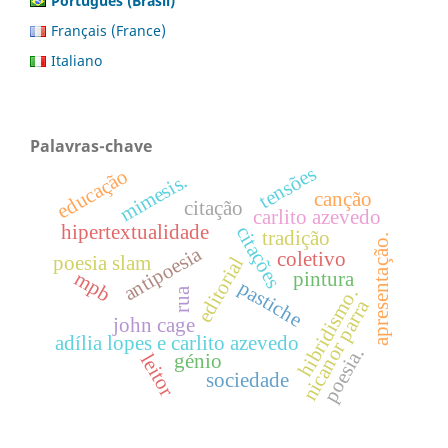
Português (Brasil)
Français (France)
Italiano
Palavras-chave
tensões
educação
mimesis.
canção
citação
carlito azevedo
hipertextualidade
citações
tradição
apresentação.
antipoesia
coletivo
poesia slam
editorial
mpb
pintura
pastiche
hibridismo.
rua
nicanor parra
john cage
adília lopes e carlito azevedo
poesia.
leitor
génio
sociedade