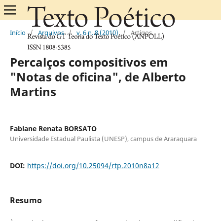
Início
/
Arquivos
/
v. 6 n. 8 (2010)
/
Artigos
Percalços compositivos em
"Notas de oficina", de Alberto
Martins
Fabiane Renata BORSATO
Universidade Estadual Paulista (UNESP), campus de Araraquara
DOI:
https://doi.org/10.25094/rtp.2010n8a12
Resumo